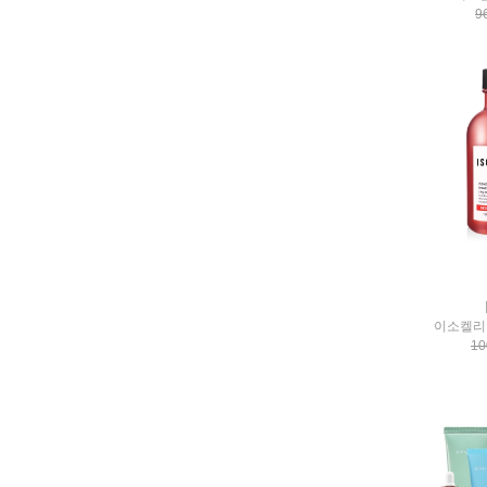
EVIAN
9
Evoluderm
faber
FELD-APOTHEKE
FLEURANCE NATURE
Floslek Anti Blemish
FRE:KIN
freetyLAB
Fresh
GD11
GENTLEMASK
gesgep
gnallecp
GODSHOP
이소켈리 
goodal
10
Grahams
graisset
graymelin
greencodi
hanthera
HappyEarth
Haruharuwonder