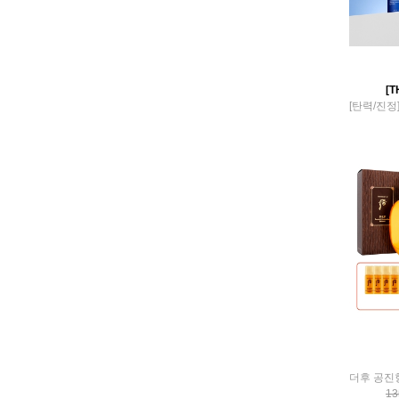
BUTIQLAB
Byphyto
CAMPUS BLOSSOM
Careluv
Carol Priest
[T
CARYOPHY
CCBOOUM
Cell:Monde
CELLBN
CERAMINE
CHABIO:LAB
CHASIN' RABBITS
CHRISTIAN DIOR
circlogy
CLEANIC
Cledbel
Cloud9
CNP
COIBANA
collife
COMPAGNIE DE
13
PROVENCE