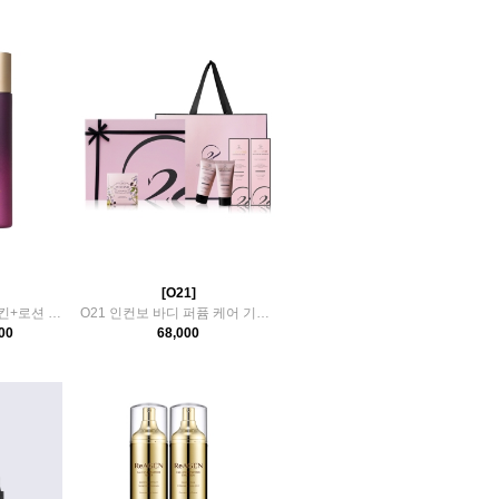
[O21]
은율 프리미엄 한방 스킨+로션 세트
O21 인컨보 바디 퍼퓸 케어 기프트 5종 세트
00
68,000