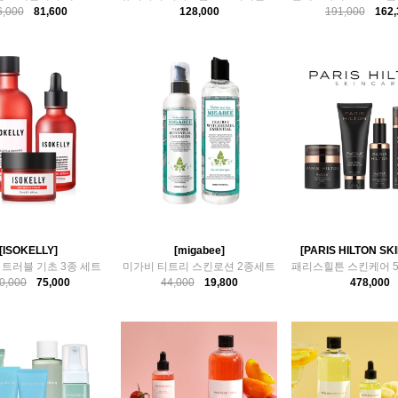
6,000
81,600
128,000
191,000
162,
[ISOKELLY]
[migabee]
[PARIS HILTON SK
트러블 기초 3종 세트
미가비 티트리 스킨로션 2종세트
0,000
75,000
44,000
19,800
478,000