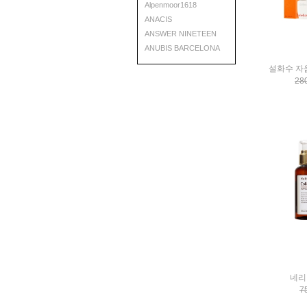
Alpenmoor1618
ANACIS
ANSWER NINETEEN
ANUBIS BARCELONA
AQUASURE
ARGILE
28
AROHATRIZ
Aroma Rose
AROMATIC
ATILa
Audrey&young
aurtier
BABIANA
Babycell
BAD SKIN
BALEA
ballonblanc
BARR
BEAUDIANI
네리
BEAU-MAREE
7
BEAUMAX