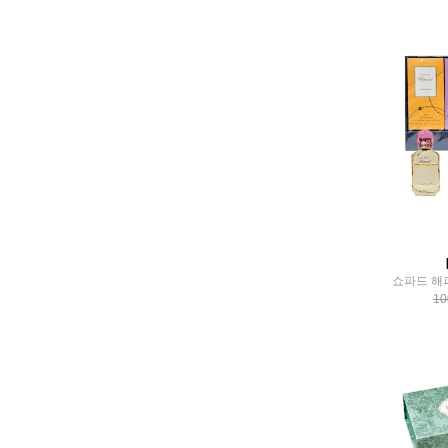
COOPY
COREANA
COTTON CLOUD NINE
DA99
dAlba
DANAHAN
DARMAN MEDICSS
DAYCELL
dayson
Deeom
Derma Cella
DERMAGEL
DERMAHERB
DERMALINE
10
dermaphilia
DESEMBRE
Detclear
DEW ASSOME
Dew Bella
diapia
Dirty Laundry