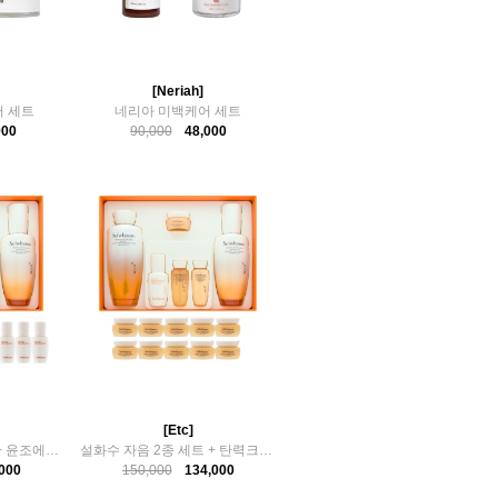
[Neriah]
 세트
네리아 미백케어 세트
900
90,000
48,000
[Etc]
설화수 자음 2종 세트 + 윤조에센스 80ml (8ml x 10)
설화수 자음 2종 세트 + 탄력크림 50ml (5ml x 10)
000
150,000
134,000