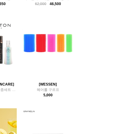
350
62,000
46,500
INCARE]
[WESSEN]
패리스힐튼 스킨케어 5종세트 파우치백 포함
헤어롤 구르프
5,000