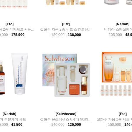
[Etc]
[Etc]
[Neriah]
설화수 자음 2종 기획세트 + 윤조에센스 90ml(15mlx6)
설화수 자음 2종 세트 스킨로션 백화점 정품 + 기초4종x2set
네리아 스페셜케어
0,000
175,900
150,000
136,000
105,000
48,
[Neriah]
[Sulwhasoo]
[Etc]
아 수분케어 세트
설화수 윤조에센스 6세대 90ml 기획세트 에디션
5,000
41,500
140,000
125,000
150,000
146,