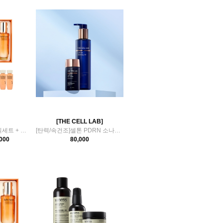
[THE CELL LAB]
설화수 자음생 2종 기획세트 + 자음생 스킨로션100ml (25mlx4)..
[탄력/속건조]셀톤 PDRN 소나무시카 썬&클렌징 2종
000
80,000