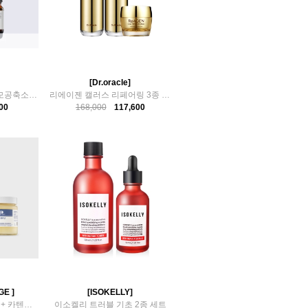
[Dr.oracle]
아클레온 피지연화제 모공축소 2종 블랙헤드제거
리에이젠 캘러스 리페어링 3종 세트
00
168,000
117,600
GE ]
[ISOKELLY]
반데르피게 MSM 크림 + 카텐벳 멀티밤 영양케어 세트
이소켈리 트러블 기초 2종 세트