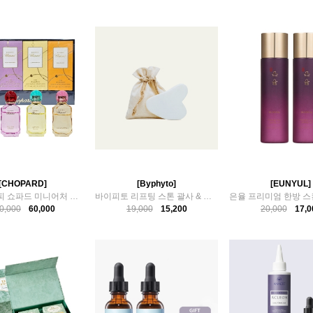
[CHOPARD]
[Byphyto]
[EUNYUL]
쇼파드 해피 쇼파드 미니어처 세트 7.5ml x 4ea
바이피토 리프팅 스톤 괄사 & 파우치 세트
0,000
60,000
19,000
15,200
20,000
17,0