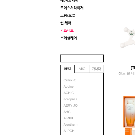
에센스/세럼
모이스처라이저
크림/오일
썬 케어
기초세트
스페셜케어
[
가나다
BEST
ABC
샌드 볼 테
Cellex-C
Accine
ACHIC
acropass
AERY JO
AHC
AIRIVE
Algotherm
ALPCH