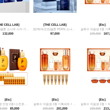
HE CELL LAB]
[THE CELL LAB]
[Etc]
[탄력/진정]셀톤 소나무 시카 기초케어 3종세트
[탄력/속건조]셀톤 PDRN 소나무시카 앰플 크림 2종
132,000
97,000
225,000
167,
[Etc]
[Etc]
[Etc]
더후 공진향 인양 2종+스킨로션 5ml x 30개
설화수 자음생 2종 기획세트 + 쇼핑백 + 자음생 아이크림 3ml x 7..
5,000
85,000
205,000
201,000
225,000
213,