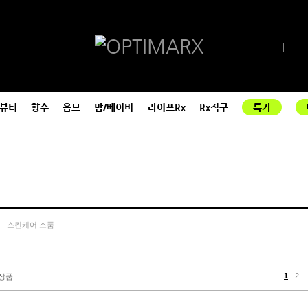
뷰티
향수
옴므
맘/베이비
라이프Rx
Rx직구
특가
스킨케어 소품
1
2
 상품