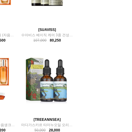
[SUAVISS]
설화수 자음생 2종 기획 (자음생 데일리 루틴)
수아비스 베이직 케어 3종 건성용 에센스+토너+크림
500
107,000
80,250
[TREEANNSEA]
설화수 자음생 2종 + 자음생크림 리치 10ml x 3개
마다가스카르 타마누오일 오리지널 30ml
200
50,000
28,000