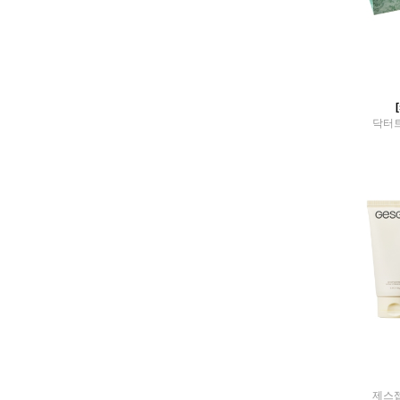
dixionist
Dongkook pharm
Dr Bling
DR LIMS
Dr Remedew
Dr.20project
닥터
Dr.Belter
Dr.E.Voss
Dr.eslee
DR.G
Dr.Healan
Dr.Jart+
Dr.LeE
Dr.marshmallow
Dr.N-TOX
Dr.oracle
e-pact
ESTEE LAUDER
Etc
EUNYUL
EVERCELL
제스