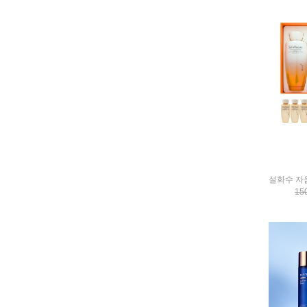
BEAUPORT
Beautiful Skin
BEAUTY FIT
beauty makers
BEAUTY OF JOSEON
BEAUTYOFMEMORIES
benestem
BENEZYME
Bepanthol
BIOTHERM
bittersugar
Blanc Nouveau
Blistex
BOM
15
BOONJA
borntree
Botanic Story
Brillie
BRISKIN
brotalco
Bulgarian Rose
Burt's Bees