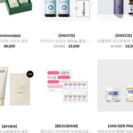
[soonsoojaa]
[ANACIS]
[ANACIS]
트리엔 기프트 세트
리더미스 속건조 판테놀 물광 세럼 앰플 20ml 2개
98,000
25,000
19,000
47,000
34,5
[gesgep]
[BEAUDIANI]
[VAN DER PIG
젭 스페셜케어 세트
뷰디아니 타이트업 프로페셔널 스킨케어