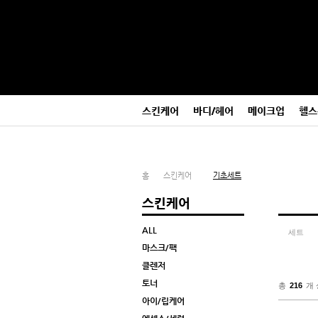
본
메
문
뉴
바
바
로
로
가
가
기
기
스킨케어
바디/헤어
메이크업
헬스
홈
스킨케어
기초세트
스킨케어
ALL
세트
마스크/팩
클렌저
토너
총
216
개
아이/립케어