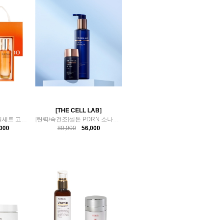
[THE CELL LAB]
설화수 자음생 2종 기획세트 고급 보자기 선물포장
[탄력/속건조]셀톤 PDRN 소나무시카 썬&클렌징 2종
000
80,000
56,000