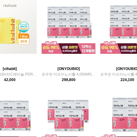
[vihabit]
[ONYOUBIO]
[ONYOUBIO
[바이탈해빗]비타C레티놀 PDRN플러스
포우먼 미오이노시톨 4,000MG 12박스(12개월분)
42,000
298,800
224,100