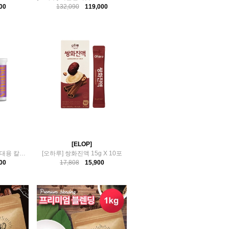
00
132,090
119,000
[ELOP]
브이쉐입 60정 호박즙 대용 칼륨 출산후 성형후
[오하루] 쌍화진액 15g X 10포
00
17,808
15,900