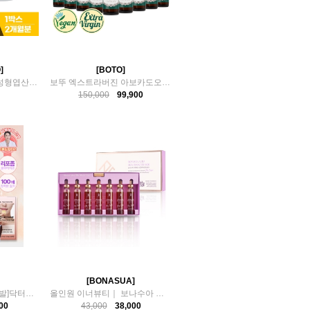
]
[BOTO]
면역기능 임산부 고활성형엽산 1박스(2개월분)
보뚜 엑스트라버진 아보카도오일 250ml 9병
150,000
99,900
[BONASUA]
NEW[피부과전문의 개발]닥터심200 리포좀 글루타치온
올인원 이너뷰티｜ 보나수아 아우라 스킨부스터 5500
00
43,000
38,000