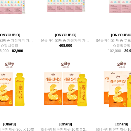
[ONYOUBIO]
[ONYOUBIO]
[ONYOUBIO
[온유바이오]띵똥 차전자피 가르시니아 환 9박스
[온유바이오]띵똥 차전자피 가르시니아 환 12박스
쇼핑백증정
408,000
쇼핑백증정
6,000
82,900
102,000
29,
[Oharu]
[Oharu]
[Oharu]
레몬진저샷 30g X 10포
[오하루] 레몬진저샷 10포 X 2박스