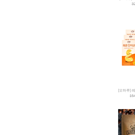
Yuhan-medica
3
Zency
ZIN5
인생한방
참좋은행복
29DAYS
15