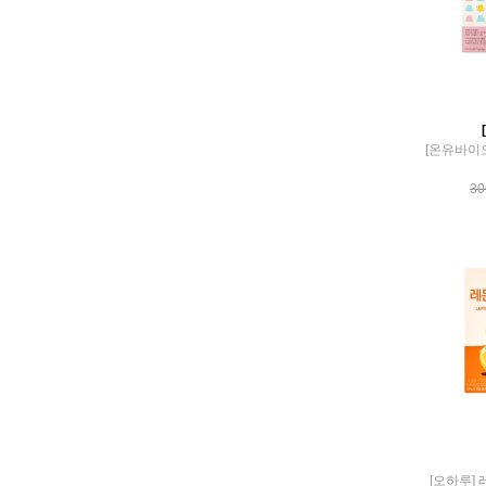
SKINNYPURITEA
steambase
SUNATURAL
SUPERHEART
syntha6
syspang
The Better Probiotics
Stevia
THEBEAUTID
30
thecellbio
THEYOENJA
THEYUFIT
VAN DER PIGGE
VEGANTAMIN
vihabit
VIRGIN BAG
vitalsolution
VIVIDO
vivoo
V-plants
WASABINEKO
wine and cook
[오하루] 