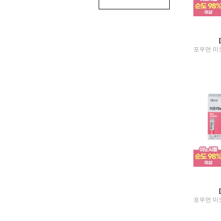
BOTO
BUREE EXPRESS SLIM
BUTIQLAB
BYPLAY
CAS
CHABIO:LAB
Cheerluv Labs
chongkundang
Chung Dam So Nyeo
CMG
Commalabs
COOL GREEN
Daily
DALIY KETO
Damyang Hankwa
Myungjin Food
dayson
Ddrops
deliwater
DIONE
dipdaline