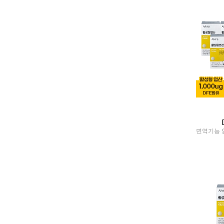
DISKLAB
DOCTOR i
Doctor Program
Dormans
DOTORO
DR.KETO
Dr.LeE
DR.ROOTEM
elly
ELOP
Enerbooster
Esperienzas
Esprica
Etc
Eulji University
faber
first-tea
FLEURANCE NATURE
foodone
FUNEAT
G health
GCPharma