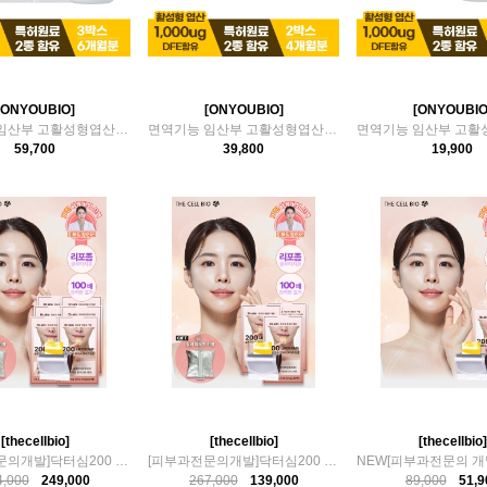
[ONYOUBIO]
[ONYOUBIO]
[ONYOUBIO
면역기능 임산부 고활성형엽산 3박스(6개월분)
면역기능 임산부 고활성형엽산 2박스(4개월분)
59,700
39,800
19,900
[thecellbio]
[thecellbio]
[thecellbio]
[피부과전문의개발]닥터심200 리포좀글루타치온 6개월
[피부과전문의개발]닥터심200 리포좀글루타치온 3개월
4,000
249,000
267,000
139,000
89,000
51,9