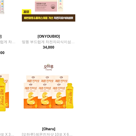
]
[ONYOUBIO]
[온유바이오] 띵똥 부드럽게 차전자피식이섬유 3박스
띵똥 부드럽게 차전자피식이섬유 30포 1박스
34,000
900
[Oharu]
[오하루] 레몬진저샷 10포 X 3박스
[오하루] 레몬진저샷 10포 X 6박스