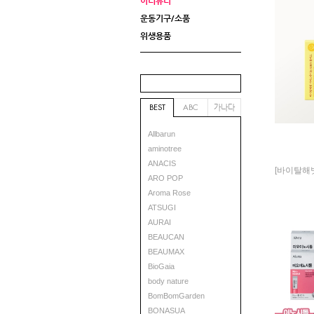
이너뷰티
운동기구/소품
위생용품
가나다
BEST
ABC
Allbarun
aminotree
ANACIS
ARO POP
Aroma Rose
ATSUGI
AURAI
BEAUCAN
BEAUMAX
BioGaia
body nature
BomBomGarden
BONASUA