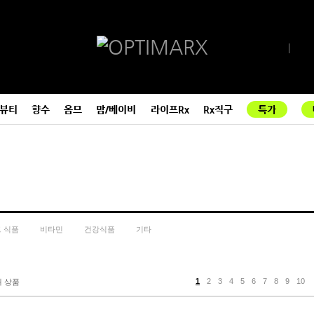
뷰티
향수
옴므
맘/베이비
라이프Rx
Rx직구
특가
 식품
비타민
건강식품
기타
1
2
3
4
5
6
7
8
9
10
개 상품