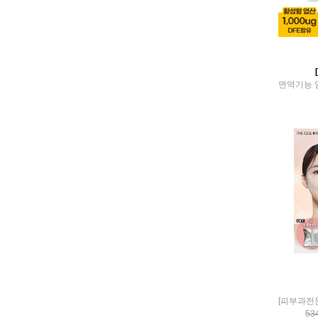
Gemomiin
GLAZED
GODSHOP
goodfood
HANEGA
healko
HEALPRANCE
Hellobio
HELTH BOY
HOLICIOUS
HOLIDAYS
HUECALM
Hwasuga
I-KLE KIDS
imeal
ITTIERRA
kolonpharm
LADY GREEN
Le Ciel
LIFELINE FITNESS
LUNA
53