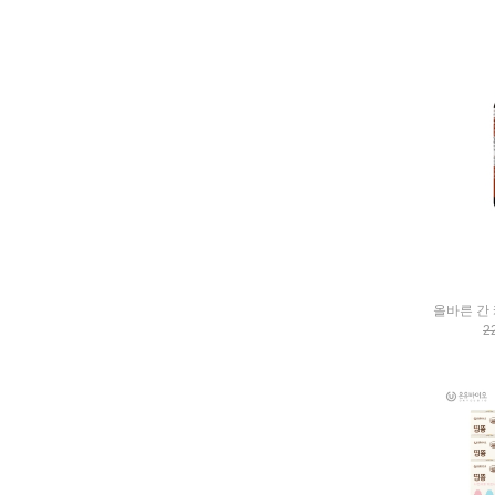
Lycon
META-ARGININE
MOISORGA
Moom
naturalfarm
Neworigin
nutridday
Oharu
OLICELL
ON
ONYOUBIO
parissa
PERFECTO
PILLIGA
2
Precious
PUNGGI FARM
PURI365
Ronnefeldt
SAAT INSIGHT
safelean
SECONDLABS