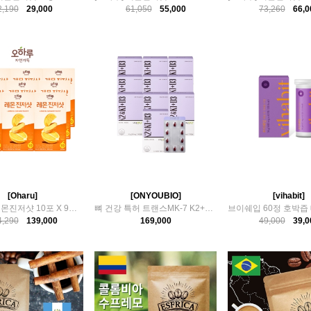
2,190
29,000
61,050
55,000
73,260
66,0
[Oharu]
[ONYOUBIO]
[vihabit]
[오하루] 레몬진저샷 10포 X 9박스
뼈 건강 특허 트랜스MK-7 K2+D3 10박스 (10개월분)
4,290
139,000
169,000
49,000
39,0