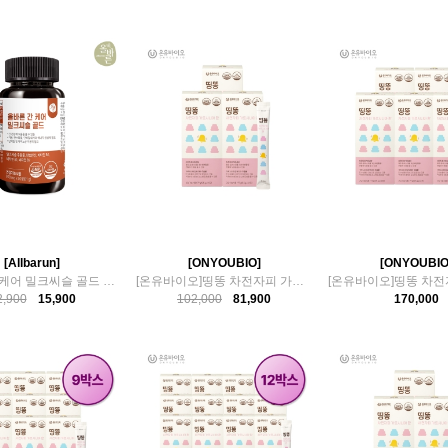
[Allbarun]
[ONYOUBIO]
[ONYOUBIO
올바른 간 케어 밀크씨슬 골드 90정 1병 3개월분
[온유바이오]띵똥 차전자피 가르시니아 환 3박스
2,900
15,900
102,000
81,900
170,000