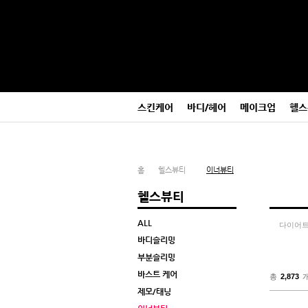
본
메
문
뉴
바
바
로
로
가
가
기
기
스킨케어
바디/헤어
메이크업
헬스
홈
헬스뷰티
이너뷰티
헬스뷰티
ALL
다이어트
바디슬리밍
부분슬리밍
바스트 케어
총
2,873
제모/태닝