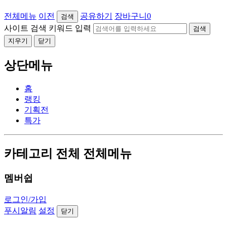
전체메뉴
이전
공유하기
장바구니
0
검색
사이트 검색 키워드 입력
검색
지우기
닫기
상단메뉴
홈
랭킹
기획전
특가
카테고리 전체 전체메뉴
멤버쉽
로그인/가입
푸시알림
설정
닫기