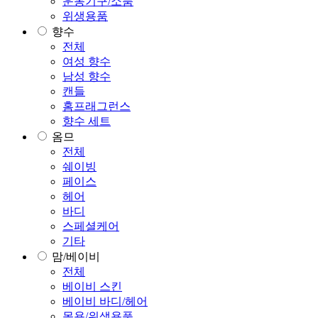
운동기구/소품
위생용품
향수
전체
여성 향수
남성 향수
캔들
홈프래그런스
향수 세트
옴므
전체
쉐이빙
페이스
헤어
바디
스페셜케어
기타
맘/베이비
전체
베이비 스킨
베이비 바디/헤어
목욕/위생용품