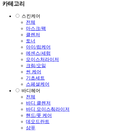
카테고리
스킨케어
전체
마스크/팩
클렌저
토너
아이/립케어
에센스/세럼
모이스처라이저
크림/오일
썬 케어
기초세트
스페셜케어
바디헤어
전체
바디 클렌저
바디 모이스춰라이저
핸드/풋 케어
데오드란트
샴푸