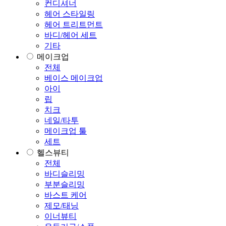
컨디셔너
헤어 스타일링
헤어 트리트먼트
바디/헤어 세트
기타
메이크업
전체
베이스 메이크업
아이
립
치크
네일/타투
메이크업 툴
세트
헬스뷰티
전체
바디슬리밍
부분슬리밍
바스트 케어
제모/태닝
이너뷰티