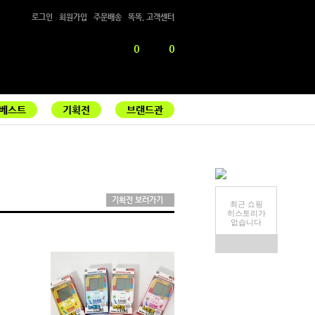
로그인
회원가입
주문배송
똑똑, 고객센터
0
0
베스트
기획전
브랜드관
기획전 보러가기
최근 쇼핑
히스토리가
없습니다