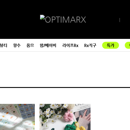
뷰티
향수
옴므
맘/베이비
라이프Rx
Rx직구
특가