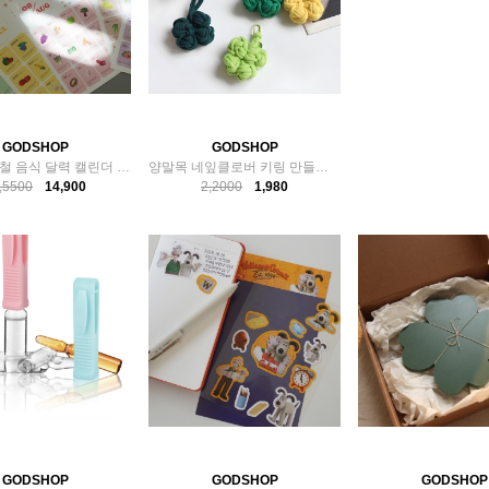
GODSHOP
GODSHOP
2026년 제철 음식 달력 캘린더 식재료 포스터 컬러ver
양말목 네잎클로버 키링 만들기 DIY 키트 공예 재료
,5500
14,900
2,2000
1,980
GODSHOP
GODSHOP
GODSHOP