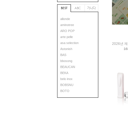
가나다
BEST
ABC
allonde
aminotree
ARO POP
arte pelle
asa selection
16
Astonish
BAS
bbosong
BEAUCAN
BEKA
belo inox
BOBSNU
BOTO
BOWOW
Brillie
BRIOCHIN
BUTIQLAB
Bybrass
BYPLAY