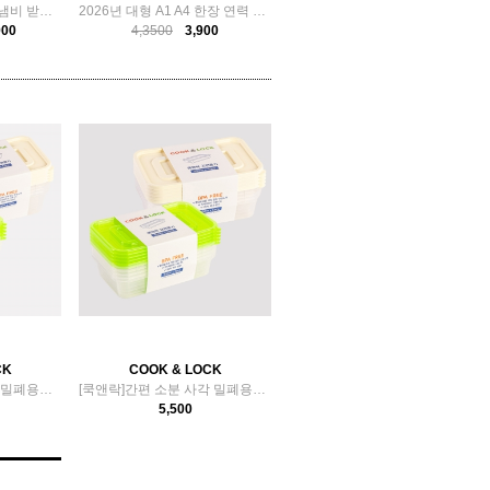
네잎클로버 원목 우드 냄비 받침 캠핑 나무 받침대
2026년 대형 A1 A4 한장 연력 달력 포스터 벽걸이 2종
900
4,3500
3,900
CK
COOK & LOCK
쿡앤락]간편 소분 사각 밀폐용기 (700ml x 5개입)
[쿡앤락]간편 소분 사각 밀폐용기 (500ml x 5개입)
5,500