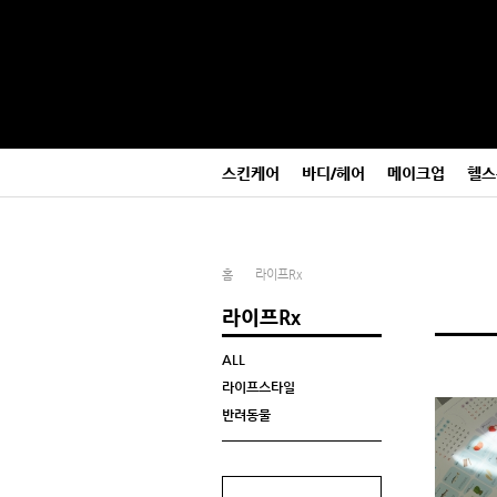
본
메
문
뉴
바
바
로
로
가
가
기
기
스킨케어
바디/헤어
메이크업
헬스
홈
라이프Rx
라이프Rx
ALL
라이프스타일
반려동물