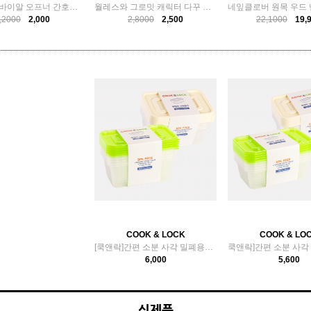
앰플 따개 바이알 오프너 간호사 필수템 준비물 용품
월레스와 그로밋 캐릭터 다꾸 스티커 다이어리 꾸미기
,2000
2,000
2,8000
2,500
22,1000
19,
COOK & LOCK
COOK & LO
[쿡앤락]간편 소분 사각 밀폐용기 (900ml x 5개입)
6,000
5,600
신제품