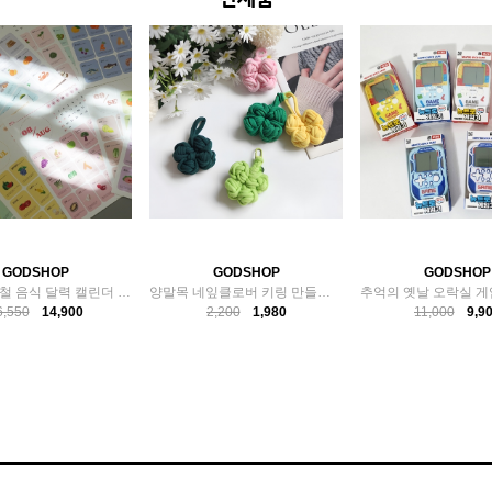
GODSHOP
GODSHOP
GODSHOP
2026년 제철 음식 달력 캘린더 식재료 포스터 컬러ver
양말목 네잎클로버 키링 만들기 DIY 키트 공예 재료
6,550
14,900
2,200
1,980
11,000
9,9