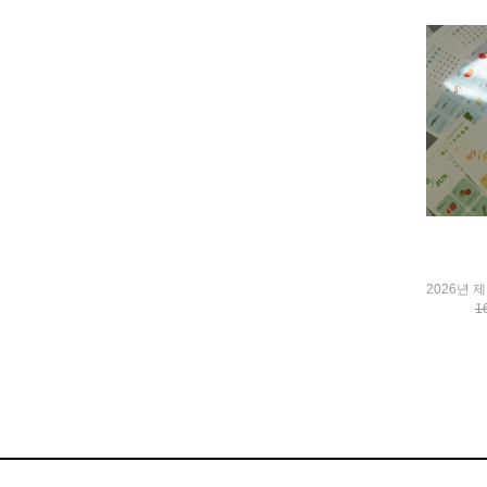
Dr Insuloin
Dr.LOCK
ELJADE
Etc
eunsung
evelin
faber
FLIEGER
foodone
Fun&Good
GCgreencrosswb
GENTLEJIBSA
Gianna&Audrey
1
Glam Moment
GODSHOP
greencros-ms
hanchunsang
hanssem-ozen
haruon
Herbamelle
heremarket