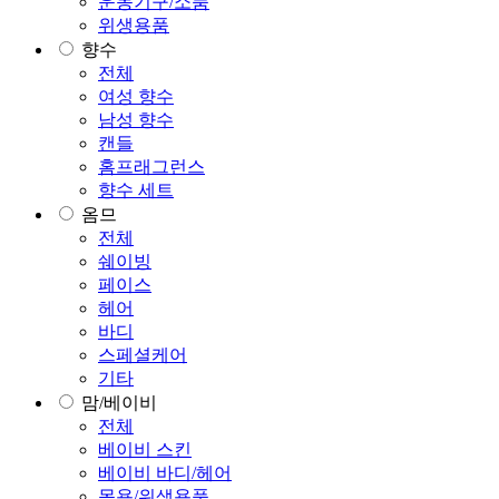
운동기구/소품
위생용품
향수
전체
여성 향수
남성 향수
캔들
홈프래그런스
향수 세트
옴므
전체
쉐이빙
페이스
헤어
바디
스페셜케어
기타
맘/베이비
전체
베이비 스킨
베이비 바디/헤어
목욕/위생용품