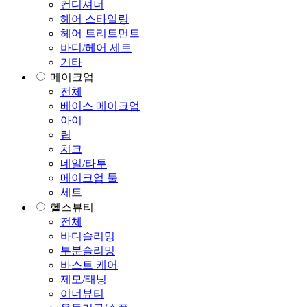
컨디셔너
헤어 스타일링
헤어 트리트먼트
바디/헤어 세트
기타
메이크업
전체
베이스 메이크업
아이
립
치크
네일/타투
메이크업 툴
세트
헬스뷰티
전체
바디슬리밍
부분슬리밍
바스트 케어
제모/태닝
이너뷰티