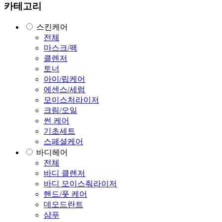
카테고리
스킨케어
전체
마스크/팩
클렌저
토너
아이/립케어
에센스/세럼
모이스처라이저
크림/오일
썬 케어
기초세트
스페셜케어
바디헤어
전체
바디 클렌저
바디 모이스춰라이저
핸드/풋 케어
데오드란트
샴푸