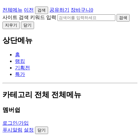
전체메뉴
이전
공유하기
장바구니
0
검색
사이트 검색 키워드 입력
검색
지우기
닫기
상단메뉴
홈
랭킹
기획전
특가
카테고리 전체 전체메뉴
멤버쉽
로그인/가입
푸시알림
설정
닫기