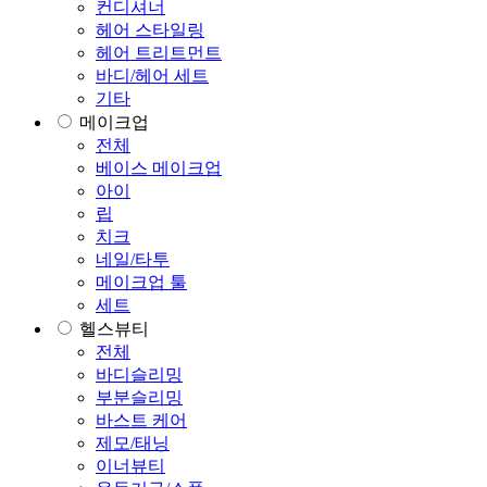
컨디셔너
헤어 스타일링
헤어 트리트먼트
바디/헤어 세트
기타
메이크업
전체
베이스 메이크업
아이
립
치크
네일/타투
메이크업 툴
세트
헬스뷰티
전체
바디슬리밍
부분슬리밍
바스트 케어
제모/태닝
이너뷰티