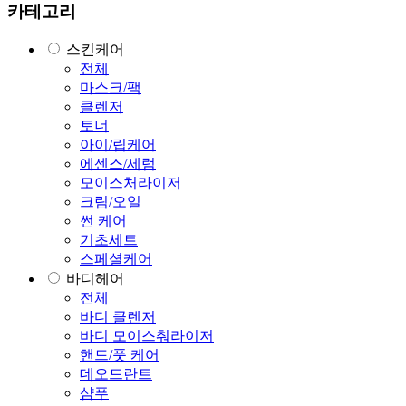
카테고리
스킨케어
전체
마스크/팩
클렌저
토너
아이/립케어
에센스/세럼
모이스처라이저
크림/오일
썬 케어
기초세트
스페셜케어
바디헤어
전체
바디 클렌저
바디 모이스춰라이저
핸드/풋 케어
데오드란트
샴푸