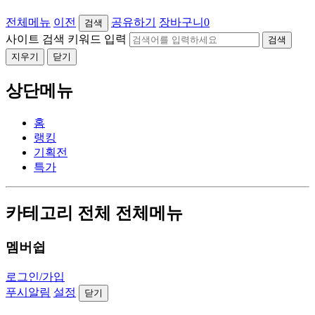
전체메뉴
이전
공유하기
장바구니
0
검색
사이트 검색 키워드 입력
검색
지우기
닫기
상단메뉴
홈
랭킹
기획전
특가
카테고리 전체 전체메뉴
멤버쉽
로그인/가입
푸시알림
설정
닫기