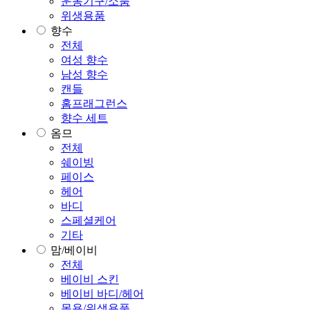
운동기구/소품
위생용품
향수
전체
여성 향수
남성 향수
캔들
홈프래그런스
향수 세트
옴므
전체
쉐이빙
페이스
헤어
바디
스페셜케어
기타
맘/베이비
전체
베이비 스킨
베이비 바디/헤어
목욕/위생용품