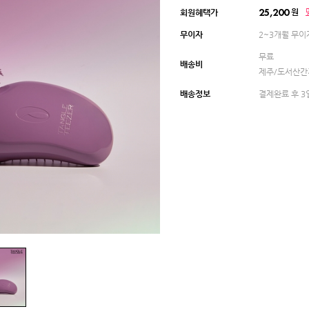
원
회원혜택가
25,200
무이자
2~3개월 무이
무료
배송비
제주/도서산간지
배송정보
결제완료 후 3
SOLD OUT