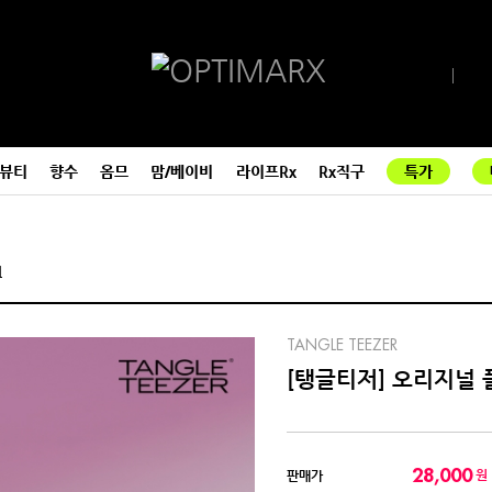
뷰티
향수
옴므
맘/베이비
라이프Rx
Rx직구
특가
쉬
TANGLE TEEZER
[탱글티저] 오리지널 
28,000
원
판매가