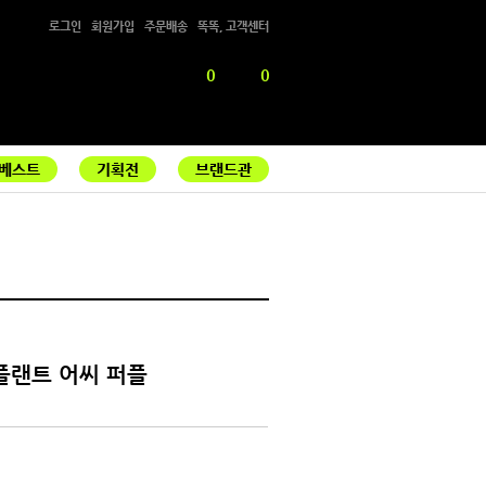
로그인
회원가입
주문배송
똑똑, 고객센터
0
0
베스트
기획전
브랜드관
플랜트 어씨 퍼플