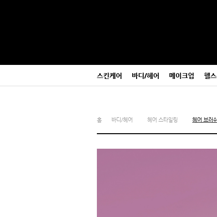
본
메
문
뉴
바
바
로
로
가
가
기
기
스킨케어
바디/헤어
메이크업
헬스
홈
바디/헤어
헤어 스타일링
헤어 브러