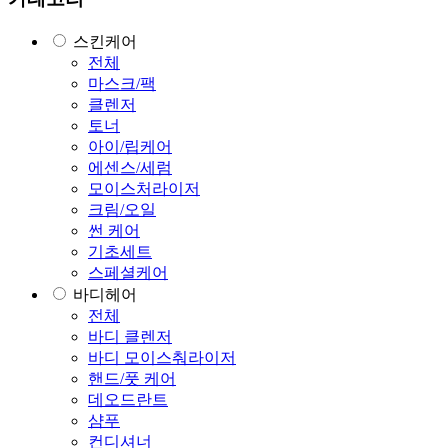
스킨케어
전체
마스크/팩
클렌저
토너
아이/립케어
에센스/세럼
모이스처라이저
크림/오일
썬 케어
기초세트
스페셜케어
바디헤어
전체
바디 클렌저
바디 모이스춰라이저
핸드/풋 케어
데오드란트
샴푸
컨디셔너