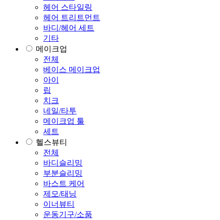
헤어 스타일링
헤어 트리트먼트
바디/헤어 세트
기타
메이크업
전체
베이스 메이크업
아이
립
치크
네일/타투
메이크업 툴
세트
헬스뷰티
전체
바디슬리밍
부분슬리밍
바스트 케어
제모/태닝
이너뷰티
운동기구/소품