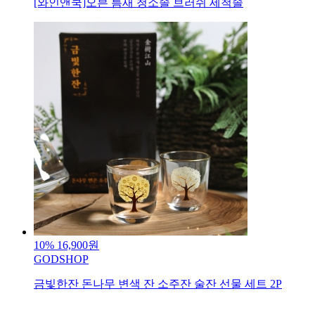
[와인앤쿡]오븐 틈새 청소솔 브러쉬 세척솔
10%
16,900원
GODSHOP
금빛한잔 돈나무 변색 잔 소주잔 술잔 선물 세트 2P