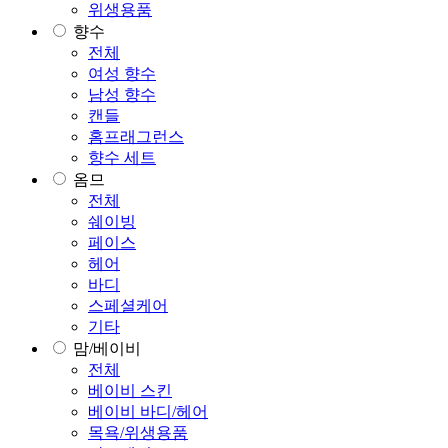
위생용품
향수
전체
여성 향수
남성 향수
캔들
홈프래그런스
향수 세트
옴므
전체
쉐이빙
페이스
헤어
바디
스페셜케어
기타
맘/베이비
전체
베이비 스킨
베이비 바디/헤어
목욕/위생용품