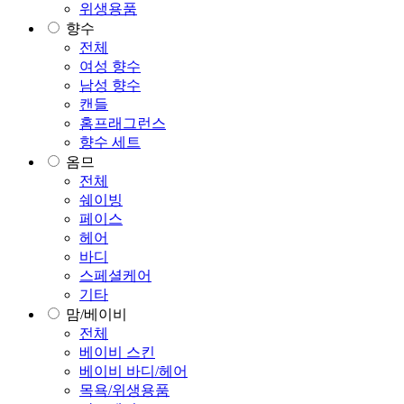
위생용품
향수
전체
여성 향수
남성 향수
캔들
홈프래그런스
향수 세트
옴므
전체
쉐이빙
페이스
헤어
바디
스페셜케어
기타
맘/베이비
전체
베이비 스킨
베이비 바디/헤어
목욕/위생용품