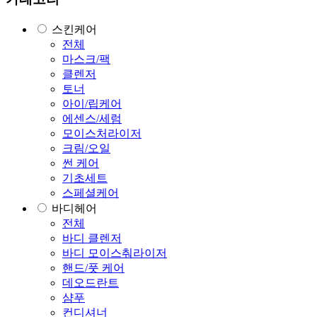
스킨케어
전체
마스크/팩
클렌저
토너
아이/립케어
에센스/세럼
모이스처라이저
크림/오일
썬 케어
기초세트
스페셜케어
바디헤어
전체
바디 클렌저
바디 모이스춰라이저
핸드/풋 케어
데오드란트
샴푸
컨디셔너