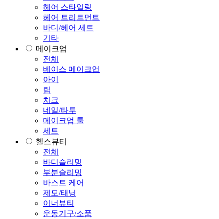
헤어 스타일링
헤어 트리트먼트
바디/헤어 세트
기타
메이크업
전체
베이스 메이크업
아이
립
치크
네일/타투
메이크업 툴
세트
헬스뷰티
전체
바디슬리밍
부분슬리밍
바스트 케어
제모/태닝
이너뷰티
운동기구/소품