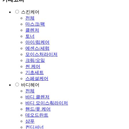
스킨케어
전체
마스크/팩
클렌저
토너
아이/립케어
에센스/세럼
모이스처라이저
크림/오일
썬 케어
기초세트
스페셜케어
바디헤어
전체
바디 클렌저
바디 모이스춰라이저
핸드/풋 케어
데오드란트
샴푸
컨디셔너