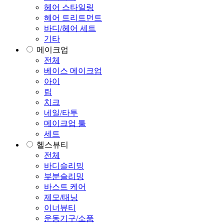
헤어 스타일링
헤어 트리트먼트
바디/헤어 세트
기타
메이크업
전체
베이스 메이크업
아이
립
치크
네일/타투
메이크업 툴
세트
헬스뷰티
전체
바디슬리밍
부분슬리밍
바스트 케어
제모/태닝
이너뷰티
운동기구/소품