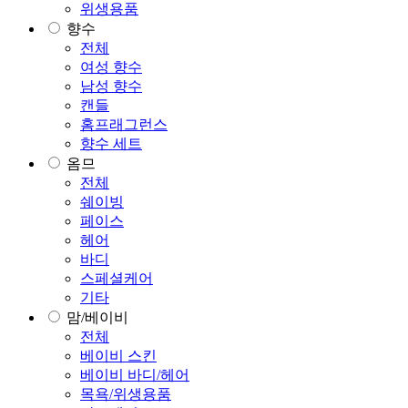
위생용품
향수
전체
여성 향수
남성 향수
캔들
홈프래그런스
향수 세트
옴므
전체
쉐이빙
페이스
헤어
바디
스페셜케어
기타
맘/베이비
전체
베이비 스킨
베이비 바디/헤어
목욕/위생용품