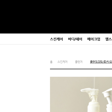
본
메
문
뉴
바
바
로
로
가
가
기
기
스킨케어
바디/헤어
메이크업
헬스
홈
스킨케어
클렌저
클렌징크림/로션/오