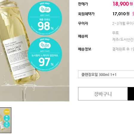
18,900
원
판매가
원
회원혜택가
17,010
무이자
2~3개월 무이
무료
배송비
제주/도서산간지
배송정보
결제완료 후 1