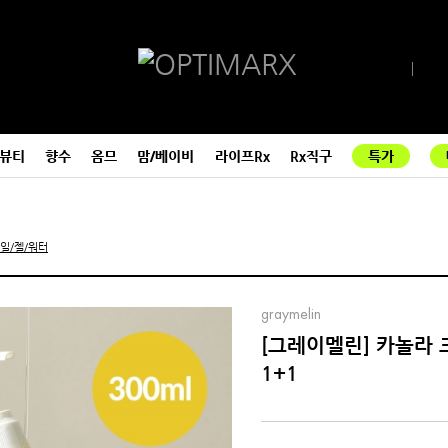
뷰티
향수
옴므
맘/베이비
라이프Rx
Rx직구
특가
일/젤/워터
graymelin
[그레이멜린] 카놀라 
1+1