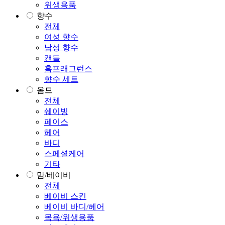
위생용품
향수
전체
여성 향수
남성 향수
캔들
홈프래그런스
향수 세트
옴므
전체
쉐이빙
페이스
헤어
바디
스페셜케어
기타
맘/베이비
전체
베이비 스킨
베이비 바디/헤어
목욕/위생용품