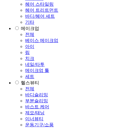
헤어 스타일링
헤어 트리트먼트
바디/헤어 세트
기타
메이크업
전체
베이스 메이크업
아이
립
치크
네일/타투
메이크업 툴
세트
헬스뷰티
전체
바디슬리밍
부분슬리밍
바스트 케어
제모/태닝
이너뷰티
운동기구/소품