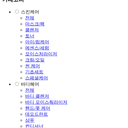
스킨케어
전체
마스크/팩
클렌저
토너
아이/립케어
에센스/세럼
모이스처라이저
크림/오일
썬 케어
기초세트
스페셜케어
바디헤어
전체
바디 클렌저
바디 모이스춰라이저
핸드/풋 케어
데오드란트
샴푸
컨디셔너