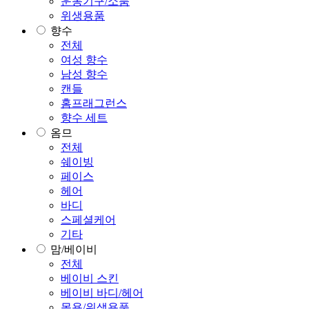
운동기구/소품
위생용품
향수
전체
여성 향수
남성 향수
캔들
홈프래그런스
향수 세트
옴므
전체
쉐이빙
페이스
헤어
바디
스페셜케어
기타
맘/베이비
전체
베이비 스킨
베이비 바디/헤어
목욕/위생용품