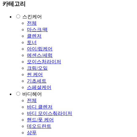
카테고리
스킨케어
전체
마스크/팩
클렌저
토너
아이/립케어
에센스/세럼
모이스처라이저
크림/오일
썬 케어
기초세트
스페셜케어
바디헤어
전체
바디 클렌저
바디 모이스춰라이저
핸드/풋 케어
데오드란트
샴푸