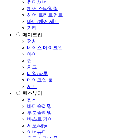
컨디셔너
헤어 스타일링
헤어 트리트먼트
바디/헤어 세트
기타
메이크업
전체
베이스 메이크업
아이
립
치크
네일/타투
메이크업 툴
세트
헬스뷰티
전체
바디슬리밍
부분슬리밍
바스트 케어
제모/태닝
이너뷰티