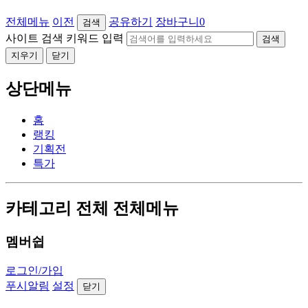
전체메뉴
이전
공유하기
장바구니
0
검색
사이트 검색 키워드 입력
검색
지우기
닫기
상단메뉴
홈
랭킹
기획전
특가
카테고리 전체 전체메뉴
멤버쉽
로그인/가입
푸시알림
설정
닫기