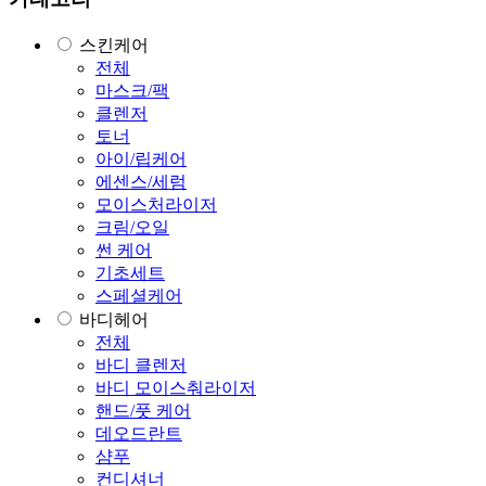
스킨케어
전체
마스크/팩
클렌저
토너
아이/립케어
에센스/세럼
모이스처라이저
크림/오일
썬 케어
기초세트
스페셜케어
바디헤어
전체
바디 클렌저
바디 모이스춰라이저
핸드/풋 케어
데오드란트
샴푸
컨디셔너