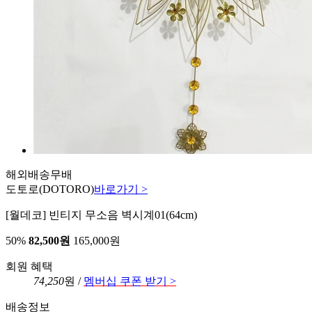
해외배송
무배
도토로
(DOTORO)
바로가기 >
[월데코] 빈티지 무소음 벽시계01(64cm)
50%
82,500원
165,000원
회원 혜택
74,250
원 /
멤버십 쿠폰 받기 >
배송정보