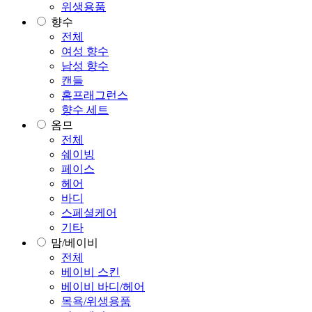
위생용품
향수
전체
여성 향수
남성 향수
캔들
홈프래그런스
향수 세트
옴므
전체
쉐이빙
페이스
헤어
바디
스페셜케어
기타
맘/베이비
전체
베이비 스킨
베이비 바디/헤어
목욕/위생용품