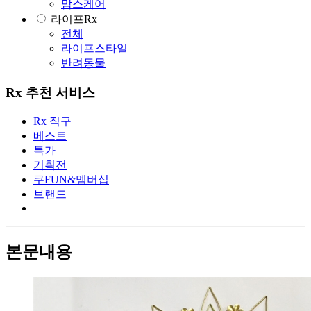
맘스케어
라이프Rx
전체
라이프스타일
반려동물
Rx 추천 서비스
Rx 직구
베스트
특가
기획전
쿠FUN&멤버십
브랜드
본문내용