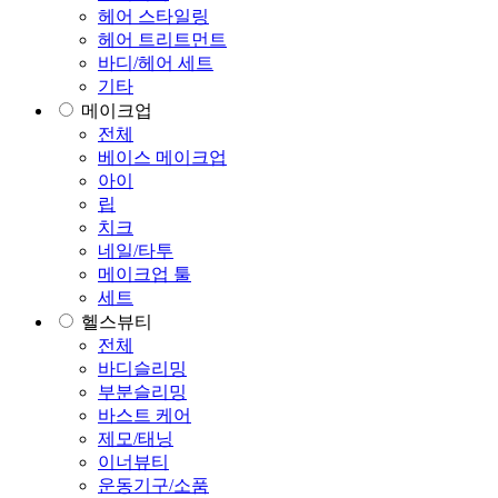
헤어 스타일링
헤어 트리트먼트
바디/헤어 세트
기타
메이크업
전체
베이스 메이크업
아이
립
치크
네일/타투
메이크업 툴
세트
헬스뷰티
전체
바디슬리밍
부분슬리밍
바스트 케어
제모/태닝
이너뷰티
운동기구/소품