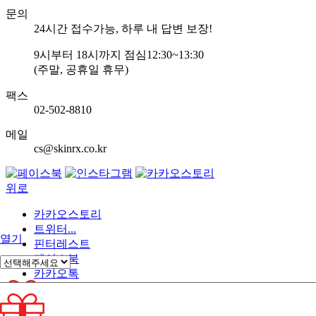
문의
24
시간 접수가능, 하루 내 답변 보장!
9
시부터
18
시까지 점심
12:30~13:30
(주말, 공휴일 휴무)
팩스
02-502-8810
메일
cs@skinrx.co.kr
위로
카카오스토리
트위터...
열기
핀터레스트
페이스북
카카오톡
SMS
닫기