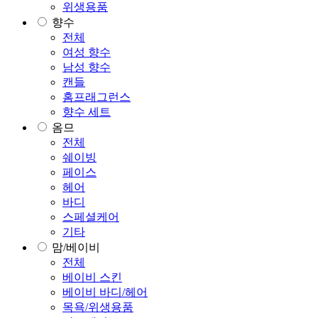
위생용품
향수
전체
여성 향수
남성 향수
캔들
홈프래그런스
향수 세트
옴므
전체
쉐이빙
페이스
헤어
바디
스페셜케어
기타
맘/베이비
전체
베이비 스킨
베이비 바디/헤어
목욕/위생용품