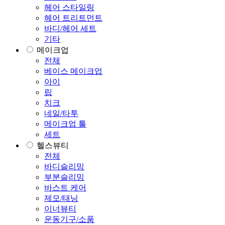
헤어 스타일링
헤어 트리트먼트
바디/헤어 세트
기타
메이크업
전체
베이스 메이크업
아이
립
치크
네일/타투
메이크업 툴
세트
헬스뷰티
전체
바디슬리밍
부분슬리밍
바스트 케어
제모/태닝
이너뷰티
운동기구/소품