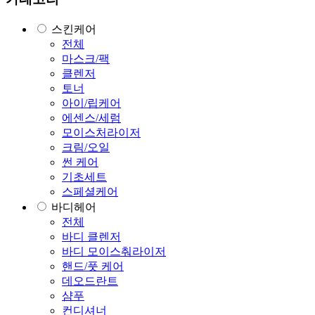
스킨케어
전체
마스크/팩
클렌저
토너
아이/립케어
에센스/세럼
모이스처라이저
크림/오일
썬 케어
기초세트
스페셜케어
바디헤어
전체
바디 클렌저
바디 모이스춰라이저
핸드/풋 케어
데오드란트
샴푸
컨디셔너