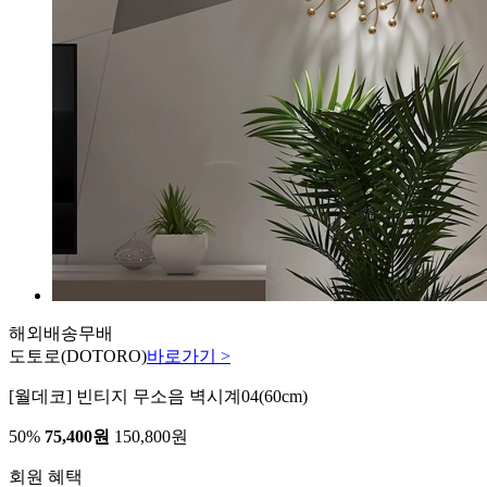
해외배송
무배
도토로
(DOTORO)
바로가기 >
[월데코] 빈티지 무소음 벽시계04(60cm)
50%
75,400원
150,800원
회원 혜택