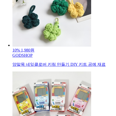
10%
1,980원
GODSHOP
양말목 네잎클로버 키링 만들기 DIY 키트 공예 재료