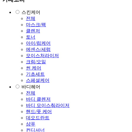
스킨케어
전체
마스크/팩
클렌저
토너
아이/립케어
에센스/세럼
모이스처라이저
크림/오일
썬 케어
기초세트
스페셜케어
바디헤어
전체
바디 클렌저
바디 모이스춰라이저
핸드/풋 케어
데오드란트
샴푸
컨디셔너