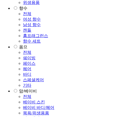
위생용품
향수
전체
여성 향수
남성 향수
캔들
홈프래그런스
향수 세트
옴므
전체
쉐이빙
페이스
헤어
바디
스페셜케어
기타
맘/베이비
전체
베이비 스킨
베이비 바디/헤어
목욕/위생용품